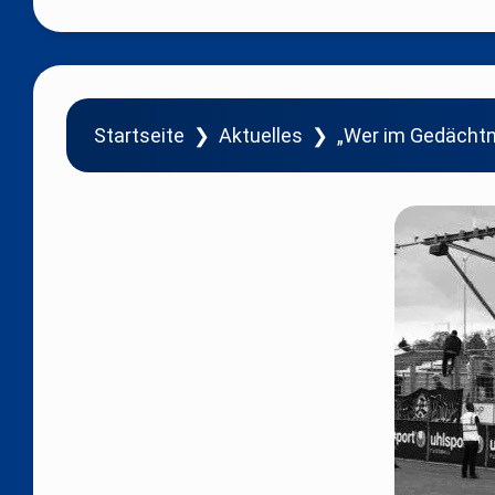
Startseite
❯
Aktuelles
❯
„Wer im Gedächtni