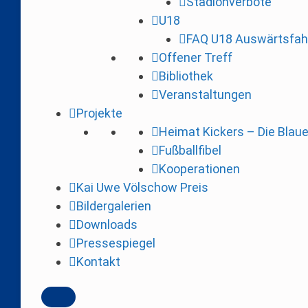
Stadionverbote
i
U18
n
FAQ U18 Auswärtsfah
g
Offener Treff
e
Bibliothek
n
Veranstaltungen
Projekte
Heimat Kickers – Die Blau
Fußballfibel
Kooperationen
Kai Uwe Völschow Preis
Bildergalerien
Downloads
Pressespiegel
Kontakt