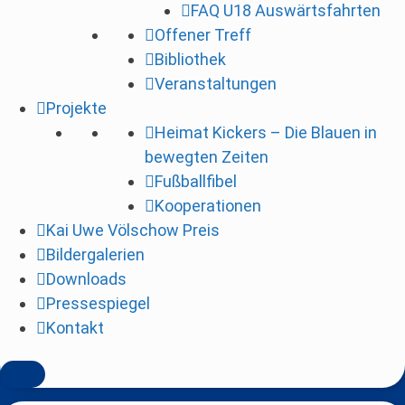
FAQ U18 Auswärtsfahrten
i
Offener Treff
n
Bibliothek
g
Veranstaltungen
e
Projekte
n
Heimat Kickers – Die Blauen in
bewegten Zeiten
Fußballfibel
Kooperationen
Kai Uwe Völschow Preis
Bildergalerien
Downloads
Pressespiegel
Kontakt