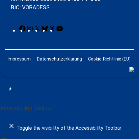
BIC: VOBADESS
Facebook
Instagram
X
Bluesky
Threads
YouTube
Impressum
Datenschutzerklärung
Cookie-Richtlinie (EU)
Accessibility Toolbar
close
Toggle the visibility of the Accessibility Toolbar