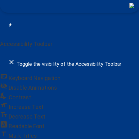
Accessibility Toolbar
close
Toggle the visibility of the Accessibility Toolbar
keyboard
Keyboard Navigation
visibility_off
Disable Animations
nights_stay
Contrast
format_size
Increase Text
text_fields
Decrease Text
font_download
Readable Font
title
Mark Titles