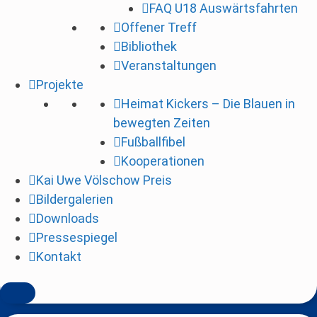
FAQ U18 Auswärtsfahrten
i
Offener Treff
n
Bibliothek
g
Veranstaltungen
e
Projekte
n
Heimat Kickers – Die Blauen in
bewegten Zeiten
Fußballfibel
Kooperationen
Kai Uwe Völschow Preis
Bildergalerien
Downloads
Pressespiegel
Kontakt