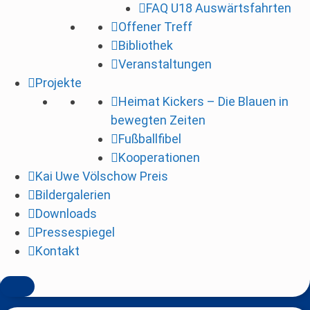
FAQ U18 Auswärtsfahrten
i
Offener Treff
n
Bibliothek
g
Veranstaltungen
e
Projekte
n
Heimat Kickers – Die Blauen in
bewegten Zeiten
Fußballfibel
Kooperationen
Kai Uwe Völschow Preis
Bildergalerien
Downloads
Pressespiegel
Kontakt