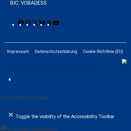
BIC: VOBADESS
Facebook
Instagram
X
Bluesky
Threads
YouTube
Impressum
Datenschutzerklärung
Cookie-Richtlinie (EU)
Accessibility Toolbar
close
Toggle the visibility of the Accessibility Toolbar
keyboard
Keyboard Navigation