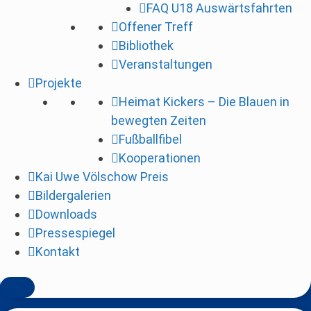
FAQ U18 Auswärtsfahrten
i
Offener Treff
n
Bibliothek
g
Veranstaltungen
e
Projekte
n
Heimat Kickers – Die Blauen in
bewegten Zeiten
Fußballfibel
Kooperationen
Kai Uwe Völschow Preis
Bildergalerien
Downloads
Pressespiegel
Kontakt