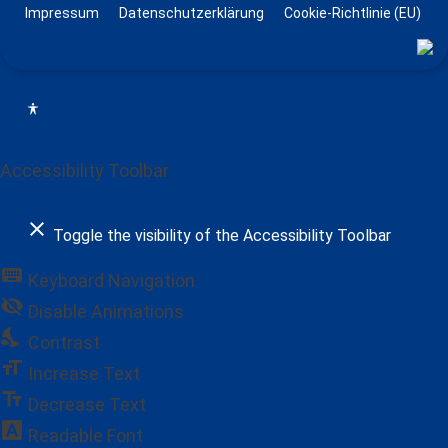
Impressum
Datenschutzerklärung
Cookie-Richtlinie (EU)
Accessibility Toolbar
close
Toggle the visibility of the Accessibility Toolbar
keyboard
Keyboard Navigation
visibility_off
Disable Animations
nights_stay
Contrast
format_size
Increase Text
text_fields
Decrease Text
font_download
Readable Font