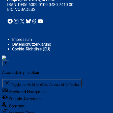
IBAN: DE06 6009 0100 0480 7410 00
BIC: VOBADESS
Facebook
Instagram
X
Bluesky
Threads
YouTube
Impressum
Datenschutzerklärung
Cookie-Richtlinie (EU)
Accessibility Toolbar
close
Toggle the visibility of the Accessibility Toolbar
keyboard
Keyboard Navigation
visibility_off
Disable Animations
nights_stay
Contrast
format_size