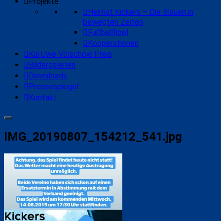
Projekte
Heimat Kickers – Die Blauen in
bewegten Zeiten
Fußballfibel
Kooperationen
Kai Uwe Völschow Preis
Bildergalerien
Downloads
Pressespiegel
Kontakt
IMG_20190807_154212_541.jpg