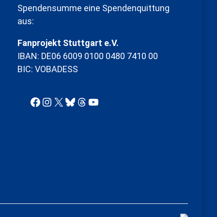
Spendensumme eine Spendenquittung
aus:
Fanprojekt Stuttgart e.V.
IBAN: DE06 6009 0100 0480 7410 00
BIC: VOBADESS
Facebook
Instagram
X
Bluesky
Threads
YouTube