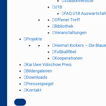
Stadionverbote
i
U18
n
FAQ U18 Auswärtsfah
g
Offener Treff
e
Bibliothek
n
Veranstaltungen
Projekte
Heimat Kickers – Die Blau
Fußballfibel
Kooperationen
Kai Uwe Völschow Preis
Bildergalerien
Downloads
Pressespiegel
Kontakt