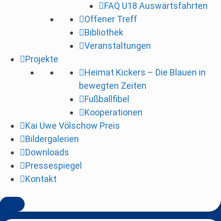
FAQ U18 Auswärtsfahrten
i
Offener Treff
n
Bibliothek
g
Veranstaltungen
e
Projekte
n
Heimat Kickers – Die Blauen in
bewegten Zeiten
Fußballfibel
Kooperationen
Kai Uwe Völschow Preis
Bildergalerien
Downloads
Pressespiegel
Kontakt