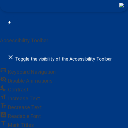
Accessibility Toolbar
close
Toggle the visibility of the Accessibility Toolbar
keyboard
Keyboard Navigation
visibility_off
Disable Animations
nights_stay
Contrast
format_size
Increase Text
text_fields
Decrease Text
font_download
Readable Font
title
Mark Titles