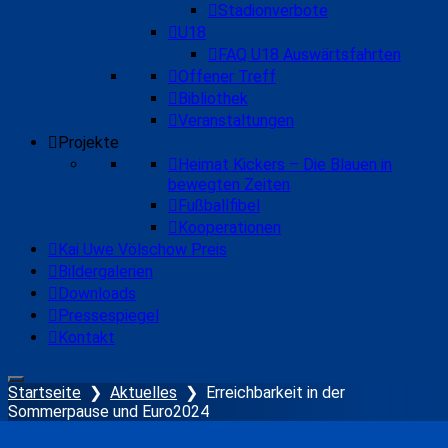
Stadionverbote
U18
FAQ U18 Auswärtsfahrten
Offener Treff
Bibliothek
Veranstaltungen
Projekte
Heimat Kickers – Die Blauen in
bewegten Zeiten
Fußballfibel
Kooperationen
Kai Uwe Völschow Preis
Bildergalerien
Downloads
Pressespiegel
Kontakt
Startseite
❯
Aktuelles
❯
Erreichbarkeit in der
Sommerpause und Euro2024