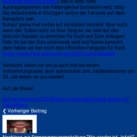
welcome-euro2024.com/
), das in allen zehn
Austragungsorten von Fanprojekten betrieben wird, tätig.
Die Anlaufstelle in Stuttgart wird in der Fanzone auf dem
Karlsplatz sein.
Schaut gerne mal vorbei auf ein kühles Getränk! Aber auch
wenn der Trubel nicht so Euer Ding ist, wir sind auf den
üblichen Kanälen zu erreichen für Euch und Eure Anliegen!
Falls Ihr bei der Euro unterwegs seid und Spiele besucht,
dann haben wir hier noch den offiziellen Fanguide für Euch:
https://www.fans-welcome-euro2024.com/fanguide
Vielleicht sehen wir uns ja auch mal bei einem
Vorbereitungsspiel, aber spätestens zum Jubiläumsturnier am
20. Juli sehen wir uns wieder!
Auf, die Blaue!
Auf die Blaue
Euro2024
Kickers Fanprojekt
soziale Arbeit mit
Fußballfans
❮ Vorheriger Beitrag