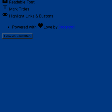
font_download
Readable Font
title
Mark Titles
link
Highlight Links & Buttons
favorite
Powered with
Love
by
Codenroll
Cookies verwalten