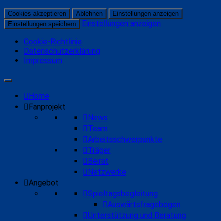
Cookies akzeptieren
Ablehnen
Einstellungen anzeigen
Einstellungen anzeigen
Einstellungen speichern
Cookie-Richtlinie
Datenschutzerklärung
Impressum
Zum
Kickers Fanprojekt
Vereinsunabhängige sozialpädagogische Arbeit mit & für
Hauptinhalt
Fußballfans des SV Stuttgarter Kickers
springen
Home
Fanprojekt
News
Team
Arbeitsschwerpunkte
Träger
Beirat
Netzwerke
Angebot
Spieltagsbegleitung
Auswärtsfragebogen
Unterstützung und Beratung