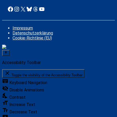
Facebook
Instagram
X
Bluesky
Threads
YouTube
Impressum
Datenschutzerklärung
Cookie-Richtlinie (EU)
Accessibility Toolbar
close
Toggle the visibility of the Accessibility Toolbar
keyboard
Keyboard Navigation
visibility_off
Disable Animations
nights_stay
Contrast
format_size
Increase Text
text_fields
Decrease Text