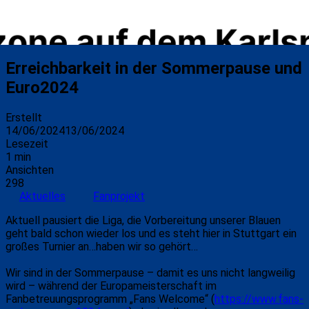
Erreichbarkeit in der Sommerpause und
Euro2024
Erstellt
14/06/2024
13/06/2024
Lesezeit
1 min
Ansichten
298
Aktuelles
Fanprojekt
Aktuell pausiert die Liga, die Vorbereitung unserer Blauen
geht bald schon wieder los und es steht hier in Stuttgart ein
großes Turnier an…haben wir so gehört…
Wir sind in der Sommerpause – damit es uns nicht langweilig
wird – während der Europameisterschaft im
Fanbetreuungsprogramm „Fans Welcome“ (
https://www.fans-