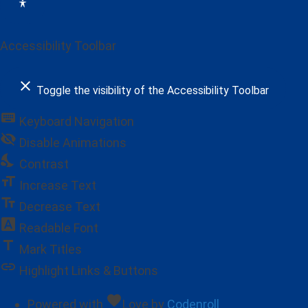
Accessibility Toolbar
close
Toggle the visibility of the Accessibility Toolbar
keyboard
Keyboard Navigation
visibility_off
Disable Animations
nights_stay
Contrast
format_size
Increase Text
text_fields
Decrease Text
font_download
Readable Font
title
Mark Titles
link
Highlight Links & Buttons
favorite
Powered with
Love
by
Codenroll