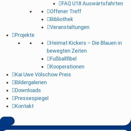
FAQ U18 Auswärtsfahrten
i
Offener Treff
n
Bibliothek
g
Veranstaltungen
e
Projekte
n
Heimat Kickers – Die Blauen in
bewegten Zeiten
Fußballfibel
Kooperationen
Kai Uwe Völschow Preis
Bildergalerien
Downloads
Pressespiegel
Kontakt