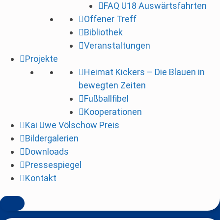
FAQ U18 Auswärtsfahrten
i
Offener Treff
n
Bibliothek
g
Veranstaltungen
e
Projekte
n
Heimat Kickers – Die Blauen in
bewegten Zeiten
Fußballfibel
Kooperationen
Kai Uwe Völschow Preis
Bildergalerien
Downloads
Pressespiegel
Kontakt