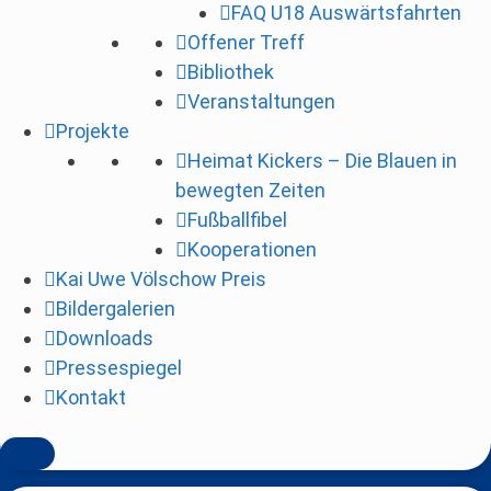
FAQ U18 Auswärtsfahrten
i
Offener Treff
n
Bibliothek
g
Veranstaltungen
e
Projekte
n
Heimat Kickers – Die Blauen in
bewegten Zeiten
Fußballfibel
Kooperationen
Kai Uwe Völschow Preis
Bildergalerien
Downloads
Pressespiegel
Kontakt