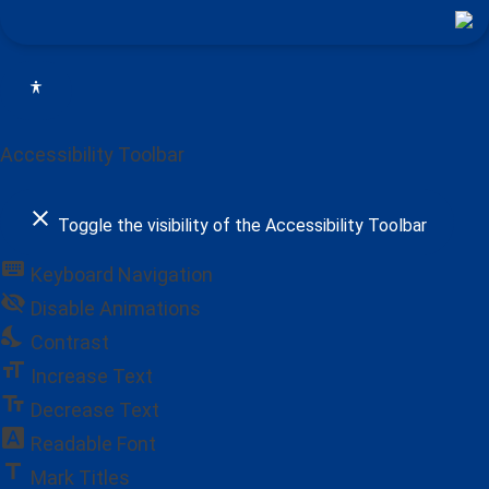
Accessibility Toolbar
close
Toggle the visibility of the Accessibility Toolbar
keyboard
Keyboard Navigation
visibility_off
Disable Animations
nights_stay
Contrast
format_size
Increase Text
text_fields
Decrease Text
font_download
Readable Font
title
Mark Titles