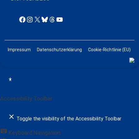
Facebook
Instagram
X
Bluesky
Threads
YouTube
Impressum
Datenschutzerklärung
Cookie-Richtlinie (EU)
Accessibility Toolbar
close
Toggle the visibility of the Accessibility Toolbar
keyboard
Keyboard Navigation