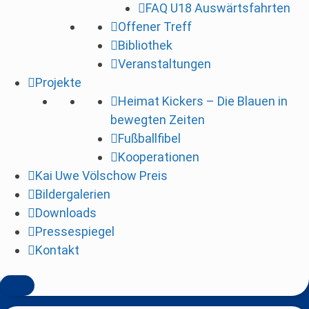
FAQ U18 Auswärtsfahrten
i
Offener Treff
n
Bibliothek
g
Veranstaltungen
e
Projekte
n
Heimat Kickers – Die Blauen in
bewegten Zeiten
Fußballfibel
Kooperationen
Kai Uwe Völschow Preis
Bildergalerien
Downloads
Pressespiegel
Kontakt