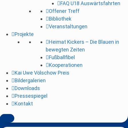
FAQ U18 Auswärtsfahrten
i
Offener Treff
n
Bibliothek
g
Veranstaltungen
e
Projekte
n
Heimat Kickers – Die Blauen in
bewegten Zeiten
Fußballfibel
Kooperationen
Kai Uwe Völschow Preis
Bildergalerien
Downloads
Pressespiegel
Kontakt