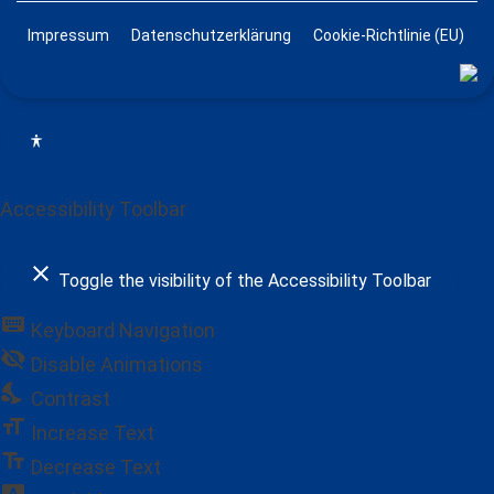
Impressum
Datenschutzerklärung
Cookie-Richtlinie (EU)
Accessibility Toolbar
close
Toggle the visibility of the Accessibility Toolbar
keyboard
Keyboard Navigation
visibility_off
Disable Animations
nights_stay
Contrast
format_size
Increase Text
text_fields
Decrease Text