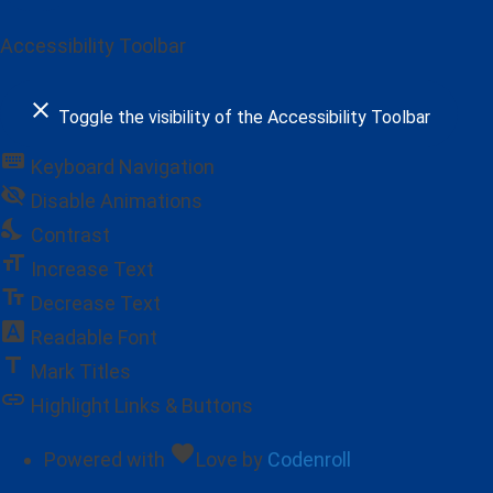
Accessibility Toolbar
close
Toggle the visibility of the Accessibility Toolbar
keyboard
Keyboard Navigation
visibility_off
Disable Animations
nights_stay
Contrast
format_size
Increase Text
text_fields
Decrease Text
font_download
Readable Font
title
Mark Titles
link
Highlight Links & Buttons
favorite
Powered with
Love
by
Codenroll