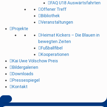
FAQ U18 Auswärtsfahrten
i
Offener Treff
n
Bibliothek
g
Veranstaltungen
e
Projekte
n
Heimat Kickers – Die Blauen in
bewegten Zeiten
Fußballfibel
Kooperationen
Kai Uwe Völschow Preis
Bildergalerien
Downloads
Pressespiegel
Kontakt