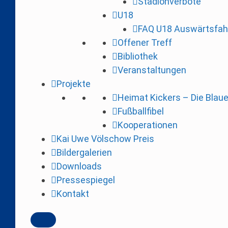
Stadionverbote
i
U18
n
FAQ U18 Auswärtsfah
g
Offener Treff
e
Bibliothek
n
Veranstaltungen
Projekte
Heimat Kickers – Die Blau
Fußballfibel
Kooperationen
Kai Uwe Völschow Preis
Bildergalerien
Downloads
Pressespiegel
Kontakt