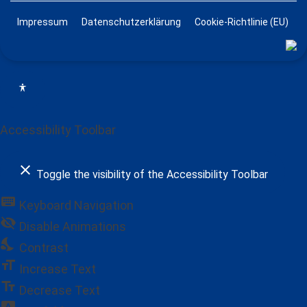
Impressum
Datenschutzerklärung
Cookie-Richtlinie (EU)
Accessibility Toolbar
close
Toggle the visibility of the Accessibility Toolbar
keyboard
Keyboard Navigation
visibility_off
Disable Animations
nights_stay
Contrast
format_size
Increase Text
text_fields
Decrease Text