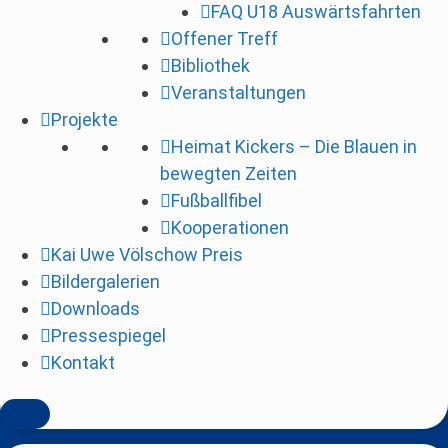
FAQ U18 Auswärtsfahrten
i
Offener Treff
n
Bibliothek
g
Veranstaltungen
e
Projekte
n
Heimat Kickers – Die Blauen in
bewegten Zeiten
Fußballfibel
Kooperationen
Kai Uwe Völschow Preis
Bildergalerien
Downloads
Pressespiegel
Kontakt