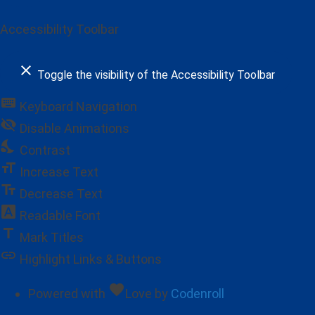
Accessibility Toolbar
close
Toggle the visibility of the Accessibility Toolbar
keyboard
Keyboard Navigation
visibility_off
Disable Animations
nights_stay
Contrast
format_size
Increase Text
text_fields
Decrease Text
font_download
Readable Font
title
Mark Titles
link
Highlight Links & Buttons
favorite
Powered with
Love
by
Codenroll