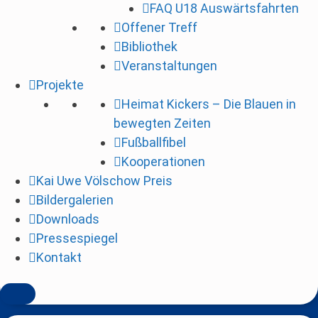
FAQ U18 Auswärtsfahrten
i
Offener Treff
n
Bibliothek
g
Veranstaltungen
e
Projekte
n
Heimat Kickers – Die Blauen in
bewegten Zeiten
Fußballfibel
Kooperationen
Kai Uwe Völschow Preis
Bildergalerien
Downloads
Pressespiegel
Kontakt