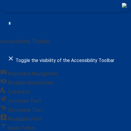
Accessibility Toolbar
close
Toggle the visibility of the Accessibility Toolbar
keyboard
Keyboard Navigation
visibility_off
Disable Animations
nights_stay
Contrast
format_size
Increase Text
text_fields
Decrease Text
font_download
Readable Font
title
Mark Titles