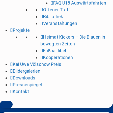
FAQ U18 Auswärtsfahrten
i
Offener Treff
n
Bibliothek
g
Veranstaltungen
e
Projekte
n
Heimat Kickers – Die Blauen in
bewegten Zeiten
Fußballfibel
Kooperationen
Kai Uwe Völschow Preis
Bildergalerien
Downloads
Pressespiegel
Kontakt