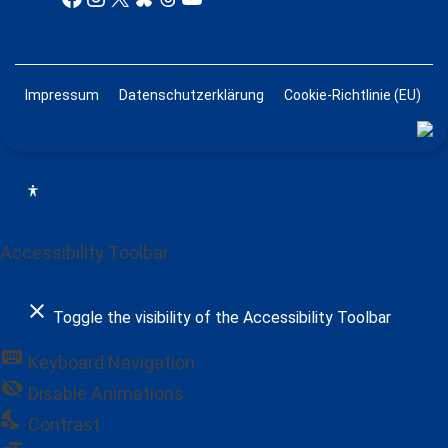
Impressum
Datenschutzerklärung
Cookie-Richtlinie (EU)
Accessibility Toolbar
close
Toggle the visibility of the Accessibility Toolbar
keyboard
Keyboard Navigation
visibility_off
Disable Animations
nights_stay
Contrast