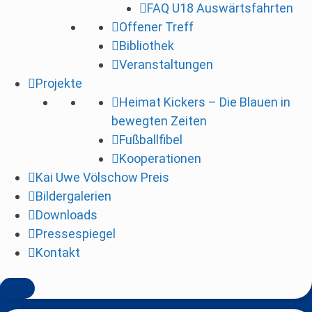
FAQ U18 Auswärtsfahrten
i
Offener Treff
n
Bibliothek
g
Veranstaltungen
e
Projekte
n
Heimat Kickers – Die Blauen in
bewegten Zeiten
Fußballfibel
Kooperationen
Kai Uwe Völschow Preis
Bildergalerien
Downloads
Pressespiegel
Kontakt