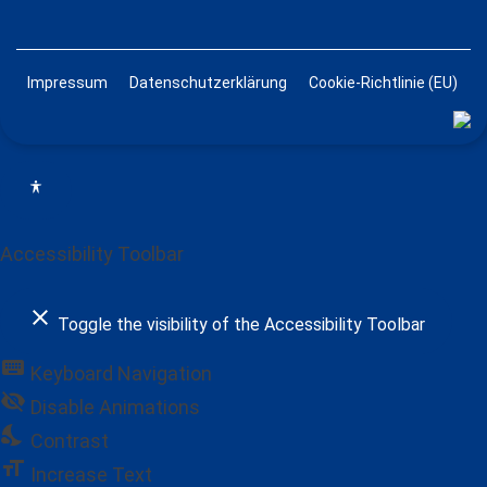
Impressum
Datenschutzerklärung
Cookie-Richtlinie (EU)
Accessibility Toolbar
close
Toggle the visibility of the Accessibility Toolbar
keyboard
Keyboard Navigation
visibility_off
Disable Animations
nights_stay
Contrast
format_size
Increase Text