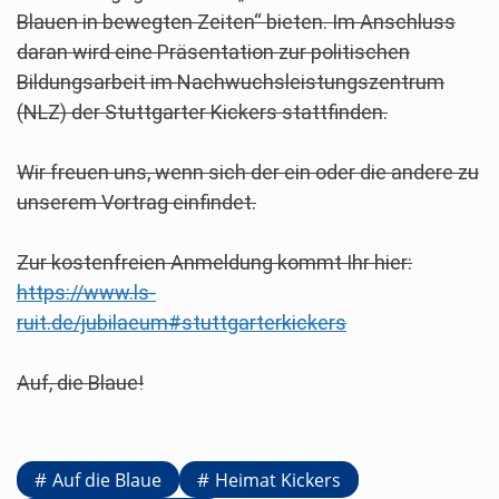
Blauen in bewegten Zeiten“ bieten. Im Anschluss
daran wird eine Präsentation zur politischen
Bildungsarbeit im Nachwuchsleistungszentrum
(NLZ) der Stuttgarter Kickers stattfinden.
Wir freuen uns, wenn sich der ein oder die andere zu
unserem Vortrag einfindet.
Zur kostenfreien Anmeldung kommt Ihr hier:
https://www.ls-
ruit.de/jubilaeum#stuttgarterkickers
Auf, die Blaue!
Auf die Blaue
Heimat Kickers