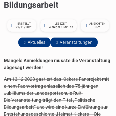
Bildungsarbeit
ERSTELLT
LESEZEIT
ANSICHTEN
29/11/2023
Weniger 1 Minute
352
Aktuelles
Veranstaltungen
Mangels Anmeldungen musste die Veranstaltung
abgesagt werden!
Am 13.12.2023 gastiert das Kickers Fanprojekt mit
einem Fachvortrag anlässlich des 75-jährigen
Jubiläums der Landesportschule Ruit.
Die Veranstaltung trägt den Titel „Politische
Bildungsarbeit“ und wird eine kurze Einführung zur
Entstehungsgeschichte „Heimat Kickers – Die