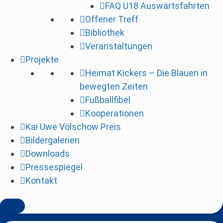
FAQ U18 Auswärtsfahrten
i
Offener Treff
n
Bibliothek
g
Veranstaltungen
e
Projekte
n
Heimat Kickers – Die Blauen in
bewegten Zeiten
Fußballfibel
Kooperationen
Kai Uwe Völschow Preis
Bildergalerien
Downloads
Pressespiegel
Kontakt