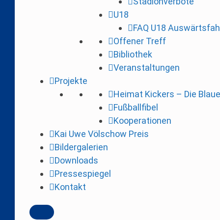
Stadionverbote
i
U18
n
FAQ U18 Auswärtsfah
g
Offener Treff
e
Bibliothek
n
Veranstaltungen
Projekte
Heimat Kickers – Die Blau
Fußballfibel
Kooperationen
Kai Uwe Völschow Preis
Bildergalerien
Downloads
Pressespiegel
Kontakt