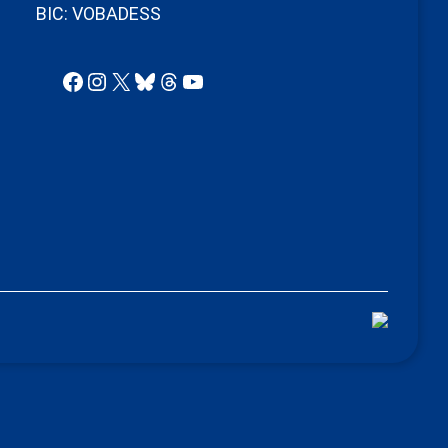
BIC: VOBADESS
Facebook
Instagram
X
Bluesky
Threads
YouTube