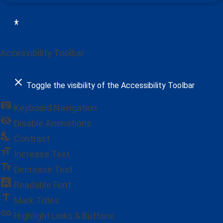
Accessibility Toolbar
close
Toggle the visibility of the Accessibility Toolbar
keyboard
Keyboard Navigation
visibility_off
Disable Animations
nights_stay
Contrast
format_size
Increase Text
text_fields
Decrease Text
font_download
Readable Font
title
Mark Titles
link
Highlight Links & Buttons