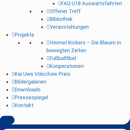
FAQ U18 Auswärtsfahrten
i
Offener Treff
n
Bibliothek
g
Veranstaltungen
e
Projekte
n
Heimat Kickers – Die Blauen in
bewegten Zeiten
Fußballfibel
Kooperationen
Kai Uwe Völschow Preis
Bildergalerien
Downloads
Pressespiegel
Kontakt