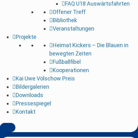
FAQ U18 Auswärtsfahrten
i
Offener Treff
n
Bibliothek
g
Veranstaltungen
e
Projekte
n
Heimat Kickers – Die Blauen in
bewegten Zeiten
Fußballfibel
Kooperationen
Kai Uwe Völschow Preis
Bildergalerien
Downloads
Pressespiegel
Kontakt