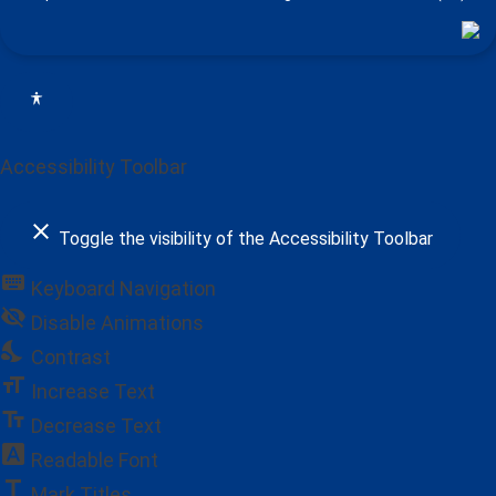
Accessibility Toolbar
close
Toggle the visibility of the Accessibility Toolbar
keyboard
Keyboard Navigation
visibility_off
Disable Animations
nights_stay
Contrast
format_size
Increase Text
text_fields
Decrease Text
font_download
Readable Font
title
Mark Titles