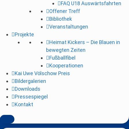
FAQ U18 Auswärtsfahrten
i
Offener Treff
n
Bibliothek
g
Veranstaltungen
e
Projekte
n
Heimat Kickers – Die Blauen in
bewegten Zeiten
Fußballfibel
Kooperationen
Kai Uwe Völschow Preis
Bildergalerien
Downloads
Pressespiegel
Kontakt