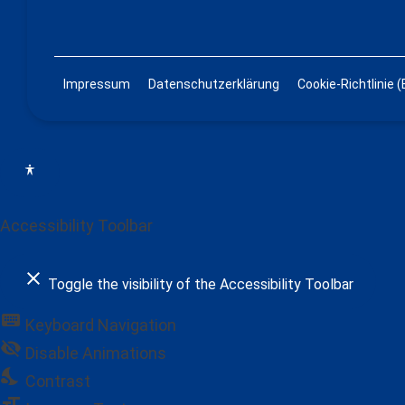
Impressum
Datenschutzerklärung
Cookie-Richtlinie (
Accessibility Toolbar
close
Toggle the visibility of the Accessibility Toolbar
keyboard
Keyboard Navigation
visibility_off
Disable Animations
nights_stay
Contrast
format_size