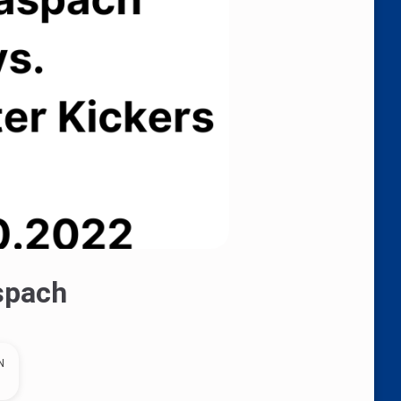
spach
N