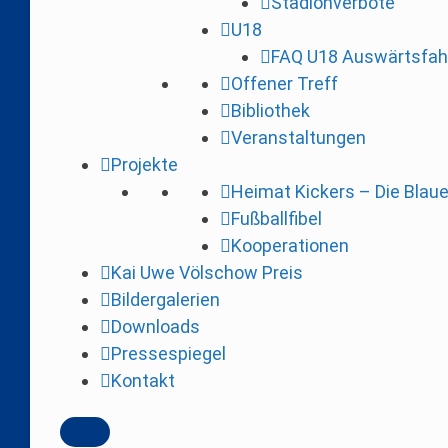
Stadionverbote
i
U18
n
FAQ U18 Auswärtsfah
g
Offener Treff
e
Bibliothek
n
Veranstaltungen
Projekte
Heimat Kickers – Die Blau
Fußballfibel
Kooperationen
Kai Uwe Völschow Preis
Bildergalerien
Downloads
Pressespiegel
Kontakt