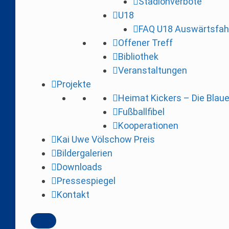
Stadionverbote
i
U18
n
FAQ U18 Auswärtsfah
g
Offener Treff
e
Bibliothek
n
Veranstaltungen
Projekte
Heimat Kickers – Die Blau
Fußballfibel
Kooperationen
Kai Uwe Völschow Preis
Bildergalerien
Downloads
Pressespiegel
Kontakt