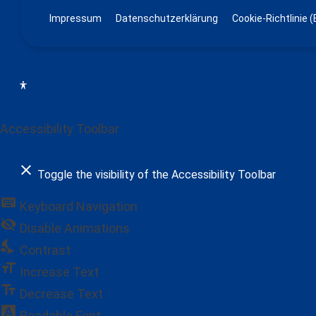
Impressum
Datenschutzerklärung
Cookie-Richtlinie (
Accessibility Toolbar
close
Toggle the visibility of the Accessibility Toolbar
keyboard
Keyboard Navigation
visibility_off
Disable Animations
nights_stay
Contrast
format_size
Increase Text
text_fields
Decrease Text
font_download
Readable Font