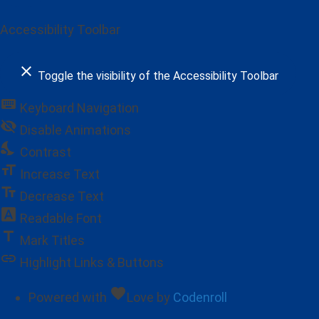
Accessibility Toolbar
close
Toggle the visibility of the Accessibility Toolbar
keyboard
Keyboard Navigation
visibility_off
Disable Animations
nights_stay
Contrast
format_size
Increase Text
text_fields
Decrease Text
font_download
Readable Font
title
Mark Titles
link
Highlight Links & Buttons
favorite
Powered with
Love
by
Codenroll