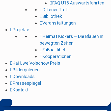
FAQ U18 Auswärtsfahrten
i
Offener Treff
n
Bibliothek
g
Veranstaltungen
e
Projekte
n
Heimat Kickers – Die Blauen in
bewegten Zeiten
Fußballfibel
Kooperationen
Kai Uwe Völschow Preis
Bildergalerien
Downloads
Pressespiegel
Kontakt